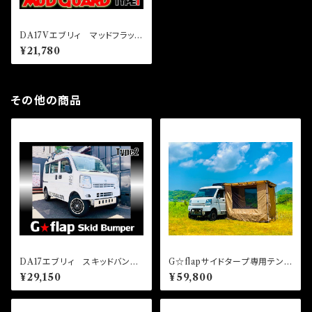
DA17Vエブリィ マッドフラッ
プ TYPE1
¥21,780
その他の商品
DA17エブリィ スキッドバンパ
G☆flapサイドタープ専用テン
ー TYPE２
ト プラス1ルーム
¥29,150
¥59,800