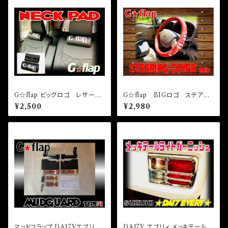
G☆flap ビッグロゴ レザーネ
G☆flap BIGロゴ ステアリ
ックパッド 刺繍ロゴ
ングカバー TYPEレッド
¥2,500
¥2,980
マッドフラップ DA17Vエブリィ
DA17V エブリィ メッキテールラ