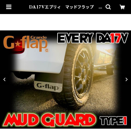
DA17Vエブリィ マッドフラップ T
YPE1 | bestoneshop